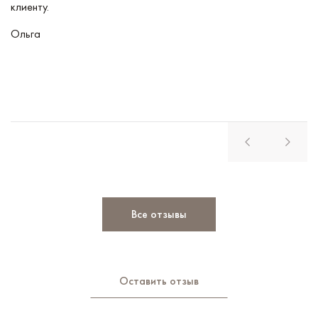
клиенту.
кл
Ольга
В
Все отзывы
Оставить отзыв