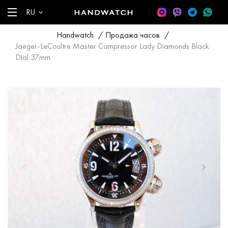
RU
Handwatch
/
Продажа часов
/
Jaeger-LeCoultre Master Compressor Lady Diamonds Black
Dial 37mm