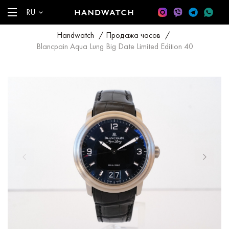
RU
Handwatch
/
Продажа часов
/
Blancpain Aqua Lung Big Date Limited Edition 40