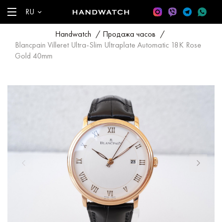
RU
Handwatch
/
Продажа часов
/
Blancpain Villeret Ultra-Slim Ultraplate Automatic 18K Rose
Gold 40mm