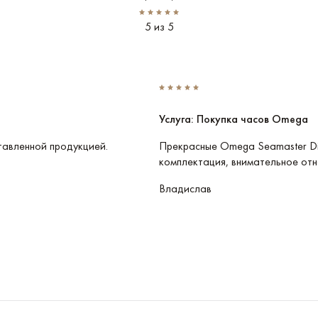
5 из 5
Услуга: Покупка часов Omega
тавленной продукцией.
Прекрасные Omega Seamaster Di
комплектация, внимательное отн
Владислав