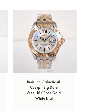
Breitling Galactic 41
Baume 
Cockpit Big Date
Riviera
Steel 18K Rose Gold
Chrono
White Dial
Rose G
4