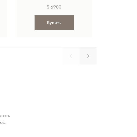
$ 6900
$ 
Купить
Ку
отать
ов.