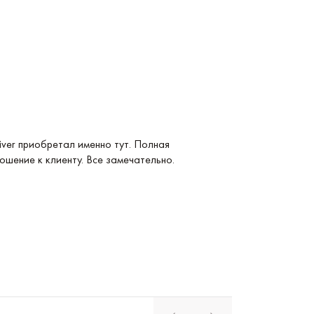
Услуга: Покупка 
ver приобретал именно тут. Полная
Покупка Longines
ошение к клиенту. Все замечательно.
удобные и невер
магазина. Реком
Павел