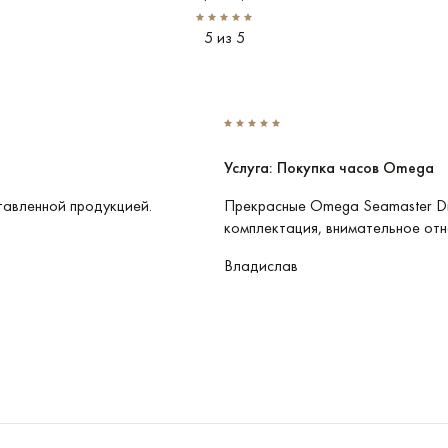
5 из 5
Услуга: Покупка часов Omega
тавленной продукцией.
Прекрасные Omega Seamaster Di
комплектация, внимательное отн
Владислав