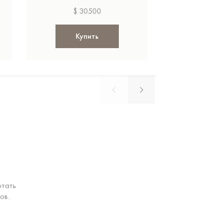
$ 30500
$ 
Купить
Ку
отать
ов.