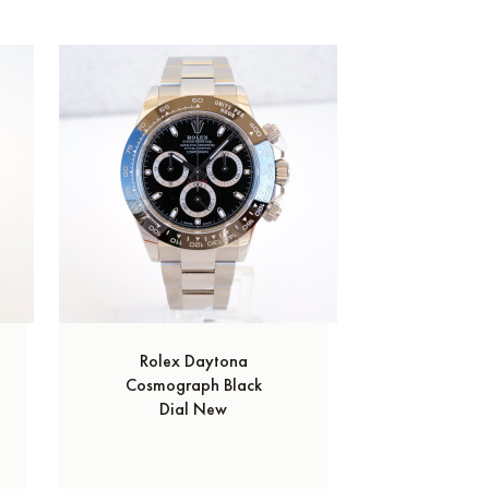
Rolex Daytona
Rolex GM
Cosmograph Black
Oyster 
Dial New
Dia