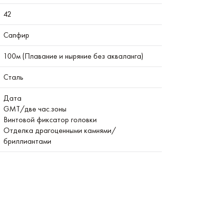
42
Сапфир
100м (Плавание и ныряние без акваланга)
Сталь
Дата
GMT/две час.зоны
Винтовой фиксатор головки
Отделка драгоценными камнями/
бриллиантами