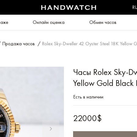
R
даже
Онлайн оценка
Обмен часов
/
Продажа часов
/
Rolex Sky-Dweller 42 Oyster Steel 18K Yellow G
Часы Rolex Sky-Dw
Yellow Gold Black 
Есть в наличии
22000$