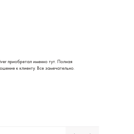
Услуга: Покупка 
ver приобретал именно тут. Полная
Покупка Longines
ошение к клиенту. Все замечательно.
удобные и невер
магазина. Реком
Павел