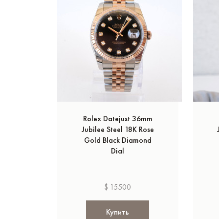
Rolex Datejust 36mm
Jubilee Steel 18K Rose
Gold Black Diamond
Dial
$ 15500
Купить