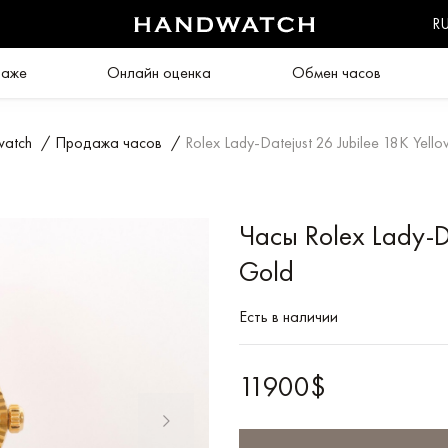
R
даже
Онлайн оценка
Обмен часов
atch
/
Продажа часов
/
Rolex Lady-Datejust 26 Jubilee 18K Yell
Часы Rolex Lady-Da
Gold
Есть в наличии
11900$