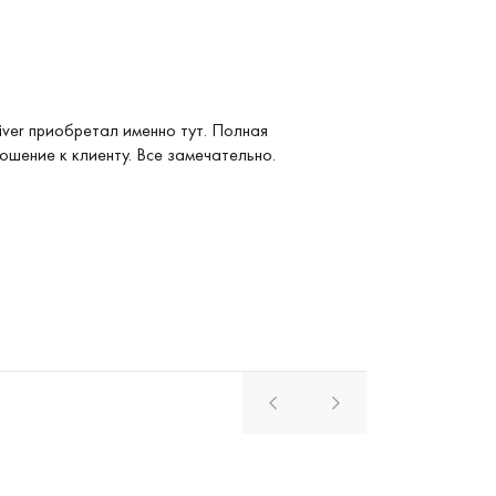
Услуга: Покупка 
ver приобретал именно тут. Полная
Покупка Longines
ошение к клиенту. Все замечательно.
удобные и невер
магазина. Реком
Павел