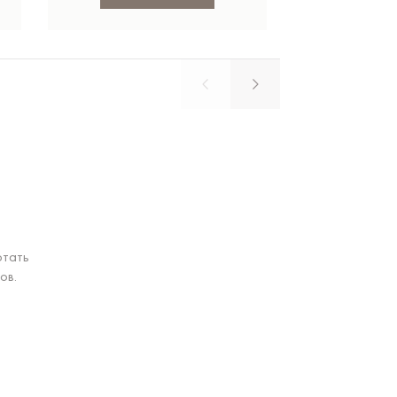
отать
ов.