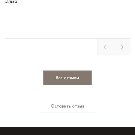
Ольга
В
Все отзывы
Оставить отзыв