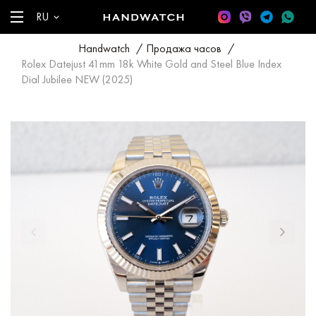
RU
Handwatch
/
Продажа часов
/
Rolex Datejust 41mm 18k White Gold and Steel Blue Index
Dial Jubilee NEW (2025)