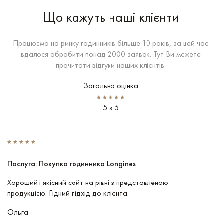
Що кажуть наші клієнти
Працюємо на ринку годинників більше 10 років, за цей час
вдалося обробити понад 2000 заявок. Тут Ви можете
прочитати відгуки наших клієнтів.
Загальна оцінка
5 з 5
Послуга: Покупка годинника Longines
П
Хороший і якісний сайт на рівні з представленою
Пр
продукцією. Гідний підхід до клієнта.
По
чу
Ольга