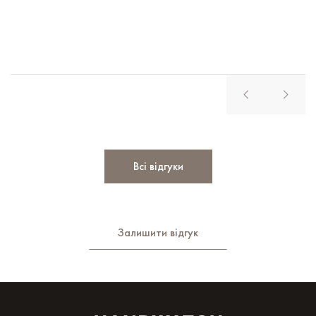
В
Всі відгуки
Залишити відгук