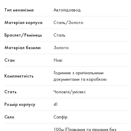
Тип механізма
Автопідзавод
Mатеріал корпуса
Сталь/Золото
Браслет/Ремінець
Сталь
Матеріал безелю
Золото
Стан
Нові
Годинник з оригінальними
Комплектність
документами та коробкою
Стать
Чоловічі/унісекс
Розмір корпусу
41
Скло
Сапфір
100м (Плавання та пірнання без