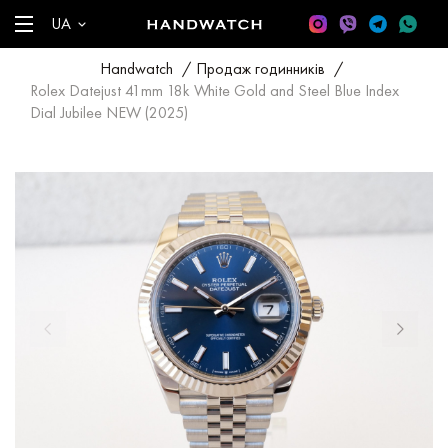
UA
Handwatch
/
Продаж годинників
/
Rolex Datejust 41mm 18k White Gold and Steel Blue Index
Dial Jubilee NEW (2025)