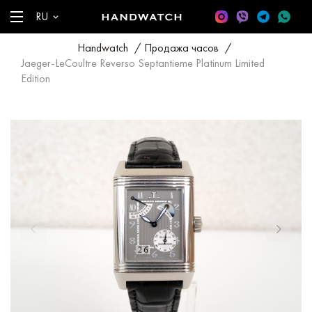
RU
Handwatch
/
Продажа часов
/
Jaeger-LeCoultre Reverso Septantieme Platinum Limited
Edition