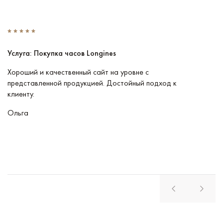
Услуга: Покупка часов Longines
У
Хороший и качественный сайт на уровне с
П
представленной продукцией. Достойный подход к
ту
клиенту.
кл
Ольга
В