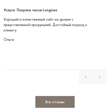
Услуга: Покупка часов Longines
У
Хороший и качественный сайт на уровне с
П
представленной продукцией. Достойный подход к
ту
клиенту.
кл
Ольга
В
Все отзывы