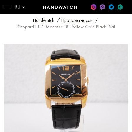
RU
Handwatch
/
Продажа часов
/
Chopard L.U.C Monotec 18k Yellow Gold Black Dial