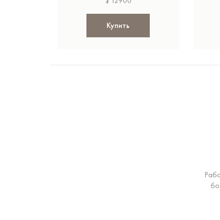
$ 12900
Купить
Рабо
бо