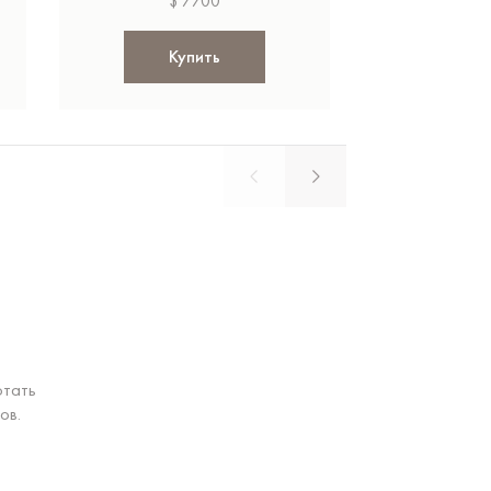
$ 7700
$ 
Купить
Ку
отать
ов.