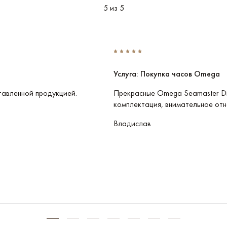
5 из 5
Услуга: Покупка часов Omega
тавленной продукцией.
Прекрасные Omega Seamaster Di
комплектация, внимательное отн
Владислав