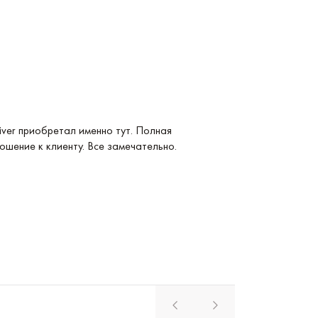
Услуга: Покупка 
ver приобретал именно тут. Полная
Покупка Longines
ошение к клиенту. Все замечательно.
удобные и невер
магазина. Реком
Павел