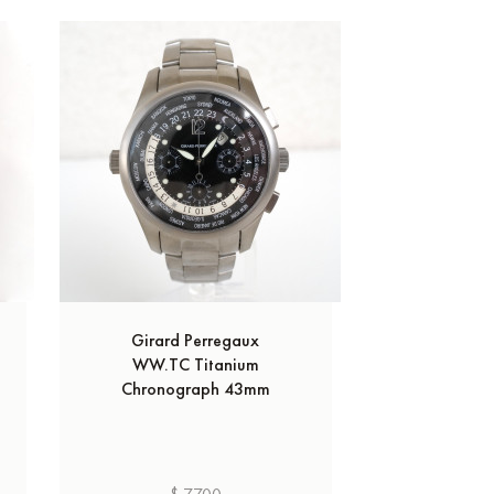
Girard Perregaux
Girard-
WW.TC Titanium
Laure
Chronograph 43mm
Chronogra
Black Ru