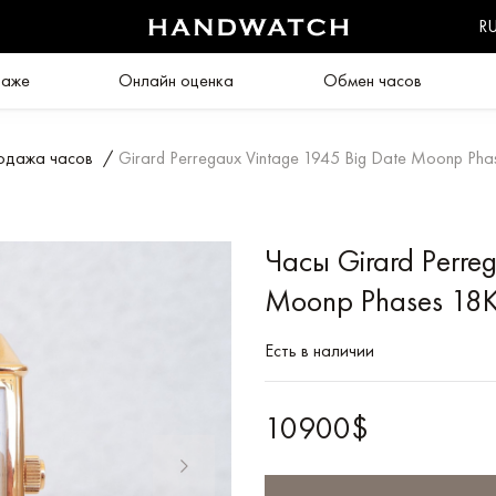
R
даже
Онлайн оценка
Обмен часов
одажа часов
/
Girard Perregaux Vintage 1945 Big Date Moonp Pha
Часы Girard Perre
Moonp Phases 18K
Есть в наличии
10900$