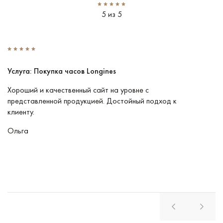
5 из 5
Услуга: Покупка часов Longines
У
Хороший и качественный сайт на уровне с
П
представленной продукцией. Достойный подход к
ту
клиенту.
кл
Ольга
В