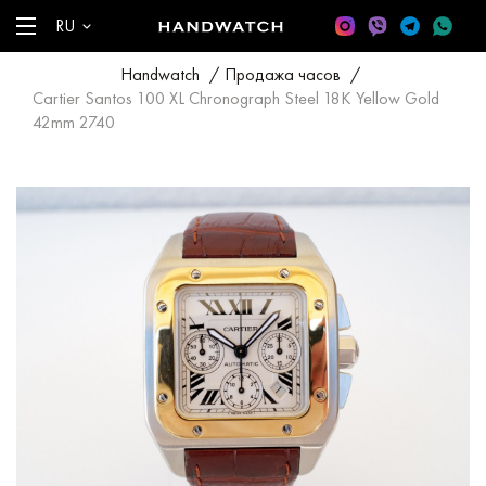
RU
Handwatch
/
Продажа часов
/
Cartier Santos 100 XL Chronograph Steel 18K Yellow Gold
42mm 2740