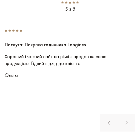
5 з 5
Послуга: Покупка годинника Longines
П
Хороший і якісний сайт на рівні з представленою
Пр
продукцією. Гідний підхід до клієнта.
По
чу
Ольга
В