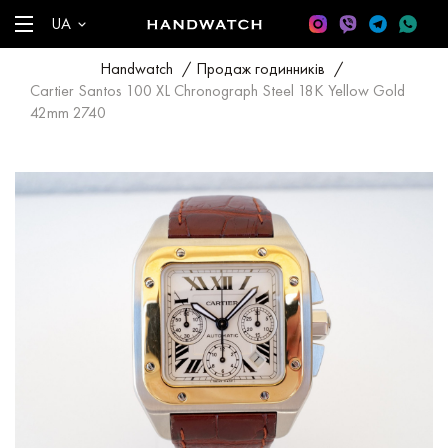
UA
Handwatch
/
Продаж годинників
/
Cartier Santos 100 XL Chronograph Steel 18K Yellow Gold
42mm 2740