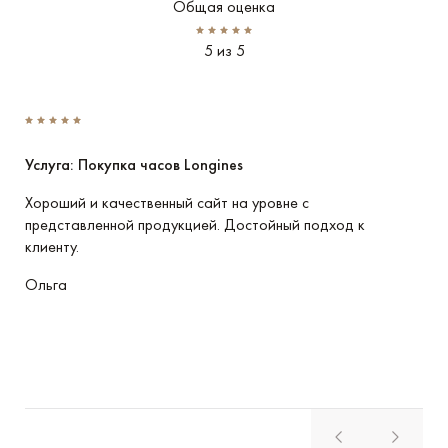
Общая оценка
5 из 5
Услуга: Покупка часов Longines
Усл
Хороший и качественный сайт на уровне с
Пре
представленной продукцией. Достойный подход к
име
клиенту.
отн
Ольга
Вла