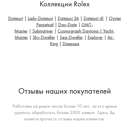
Коллекции Rolex
Datejust
|
Lady-Datejust
|
Datejust 36
|
Datejust 41
|
Oyster
Perpetual
|
Day-Date
|
GMT-
Master
|
Submariner
|
Cosmograph Daytona
|
Yacht-
Master
|
Sky-Dweller
|
Sea-Dweller
|
Explorer
|
Air-
King
|
Deepsea
Отзывы наших покупателей
Работаем на рынке часов более 10 лет, за это время
удалось обработать более 2000 заявок. Здесь Вы
можете прочесть отзывы наших клиентов.