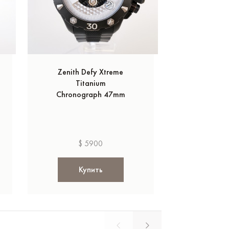
Zenith Defy Xtreme
Zenith 
Titanium
Striking 
Chronograph 47mm
Edition
Gol
$ 5900
$ 
Купить
Ку