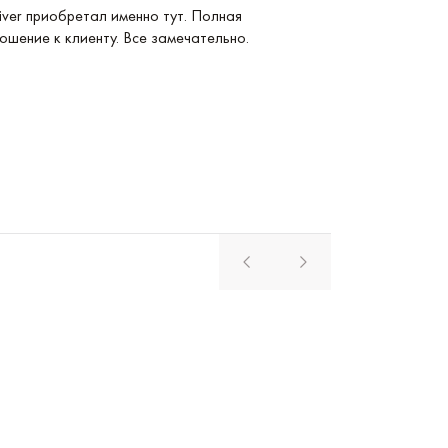
ver приобретал именно тут. Полная
Покупка Longines
ошение к клиенту. Все замечательно.
удобные и невер
магазина. Реком
Павел