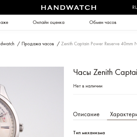
R
даже
Онлайн оценка
Обмен часов
dwatch
/
Продажа часов
/
Zenith Captain Power Reserve 40mm
Часы Zenith Capt
Нет в наличии
Описание
Характер
Тип механизма