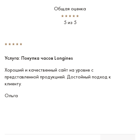
Общая оценка
5 из 5
Услуга: Покупка часов Longines
У
Хороший и качественный сайт на уровне с
П
представленной продукцией. Достойный подход к
ту
клиенту.
кл
Ольга
В