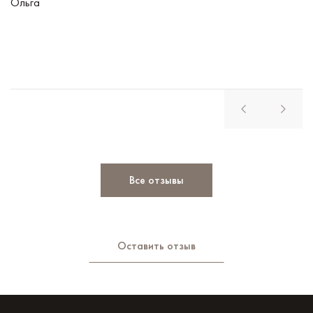
Ольга
В
Все отзывы
Оставить отзыв