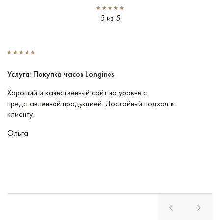
5 из 5
Услуга: Покупка часов Longines
У
Хороший и качественный сайт на уровне с
П
представленной продукцией. Достойный подход к
ту
клиенту.
кл
Ольга
В