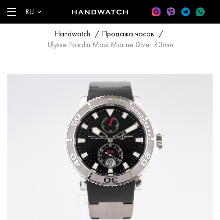
RU
Handwatch
/
Продажа часов
/
Ulysse Nardin Maxi Marine Diver 43mm