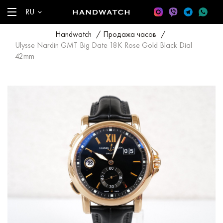
RU
Handwatch
/
Продажа часов
/
Ulysse Nardin GMT Big Date 18K Rose Gold Black Dial
42mm