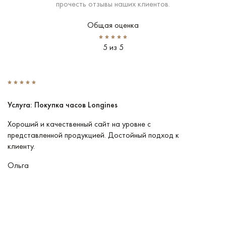
прочесть отзывы наших клиентов.
Общая оценка
5 из 5
Услуга: Покупка часов Longines
У
Хороший и качественный сайт на уровне с
П
представленной продукцией. Достойный подход к
ту
клиенту.
кл
Ольга
В