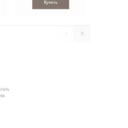
Купить
Ку
отать
ов.