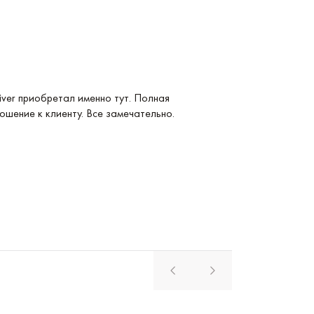
Услуга: Покупка 
ver приобретал именно тут. Полная
Покупка Longines
ошение к клиенту. Все замечательно.
удобные и невер
магазина. Реком
Павел