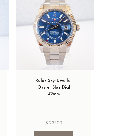
Rolex Sky-Dweller
Rolex S
Oyster Blue Dial
Date 41m
42mm
$ 23500
$ 