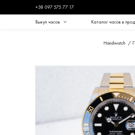
+38 097 575 77 17
Выкуп часов
Каталог часов в про
Handwatch
/
П