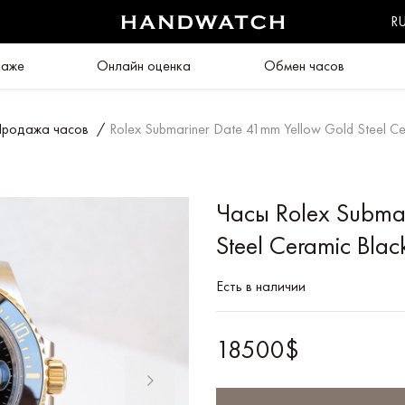
R
даже
Онлайн оценка
Обмен часов
родажа часов
/
Rolex Submariner Date 41mm Yellow Gold Steel Ce
Часы Rolex Subma
Steel Ceramic Blac
Есть в наличии
18500$