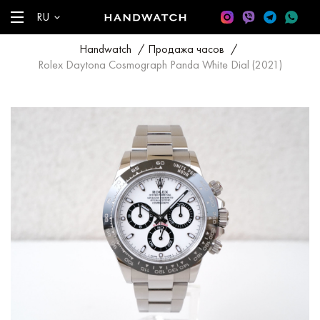
RU
Handwatch
/
Продажа часов
/
Rolex Daytona Cosmograph Panda White Dial (2021)