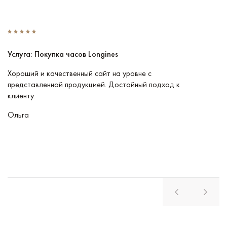
Услуга: Покупка часов Longines
У
Хороший и качественный сайт на уровне с
П
представленной продукцией. Достойный подход к
ту
клиенту.
кл
Ольга
В