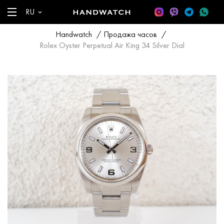
RU
Handwatch
/
Продажа часов
/
Rolex Oyster Perpetual Air King 34 Silver Dial