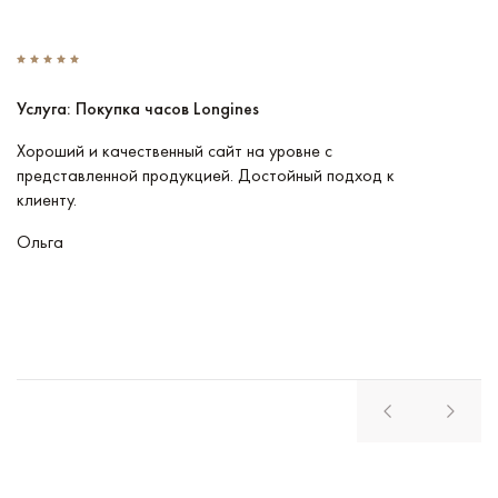
Услуга: Покупка часов Longines
У
Хороший и качественный сайт на уровне с
П
представленной продукцией. Достойный подход к
ту
клиенту.
кл
Ольга
В