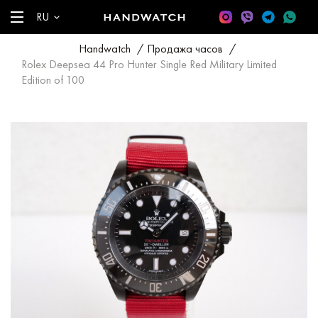
RU
Handwatch
/
Продажа часов
/
Rolex Deepsea 44 Pro Hunter Single Red Military Limited
Edition of 100