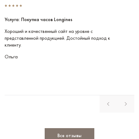
Услуга: Покупка часов Longines
У
Хороший и качественный сайт на уровне с
П
представленной продукцией. Достойный подход к
ту
клиенту.
кл
Ольга
В
Все отзывы