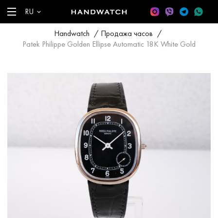
RU
Handwatch
/
Продажа часов
/
Patek Philippe Golden Ellipse Automatic 18K White Gold