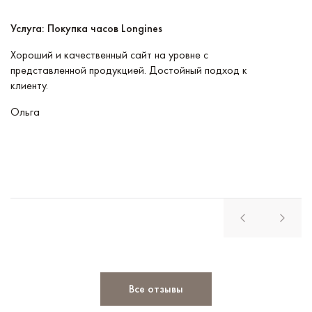
Услуга: Покупка часов Longines
У
Хороший и качественный сайт на уровне с
П
представленной продукцией. Достойный подход к
ту
клиенту.
кл
Ольга
В
Все отзывы