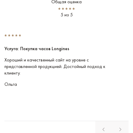
Общая оценка
5 из 5
Услуга: Покупка часов Longines
У
Хороший и качественный сайт на уровне с
П
представленной продукцией. Достойный подход к
ту
клиенту.
кл
Ольга
В