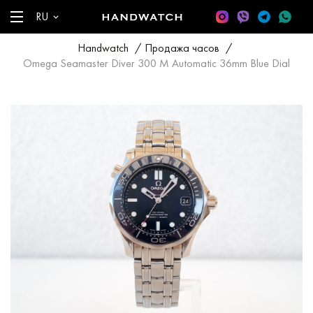
RU
Handwatch
/
Продажа часов
/
Omega Seamaster Diver 300 M Automatic 36mm Blue Dial