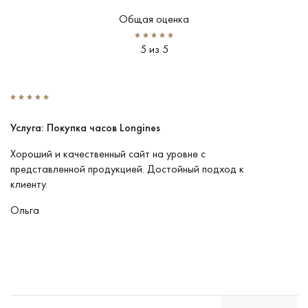
Общая оценка
5 из 5
Услуга: Покупка часов Longines
У
Хороший и качественный сайт на уровне с
П
представленной продукцией. Достойный подход к
ту
клиенту.
кл
Ольга
В