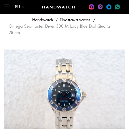
RU
Handwatch
/
Продажа часов
/
Omega Seamaster Diver 300 M Lady Blue Dial Quartz
28mm