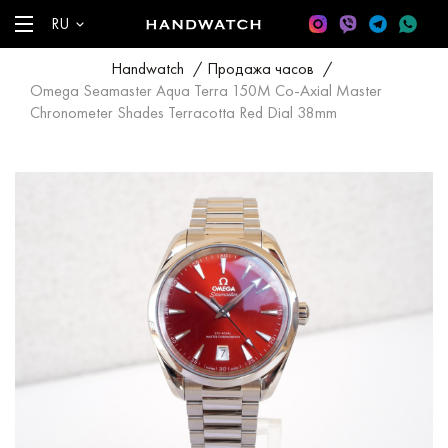
RU
Handwatch
/
Продажа часов
/
Omega Seamaster Aqua Terra 150M Co-Axial Master
Chronometer Shades Terracotta Red Dial 38mm