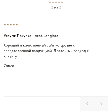
5 из 5
Услуга: Покупка часов Longines
У
Хороший и качественный сайт на уровне с
П
представленной продукцией. Достойный подход к
ту
клиенту.
кл
Ольга
В