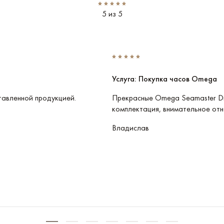
5 из 5
Услуга: Покупка часов Omega
тавленной продукцией.
Прекрасные Omega Seamaster Di
комплектация, внимательное отн
Владислав