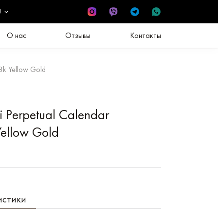
U
О нас
Отзывы
Контакты
8k Yellow Gold
 Perpetual Calendar
ellow Gold
истики