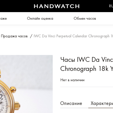
R
даже
Онлайн оценка
Обмен часов
Продажа часов
/
IWC Da Vinci Perpetual Calendar Chronograph 1
Часы IWC Da Vinci
Chronograph 18k Y
Нет в наличии
Описание
Характер