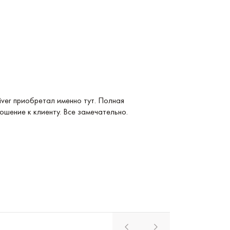
Услуга: Покупка 
ver приобретал именно тут. Полная
Покупка Longines
ошение к клиенту. Все замечательно.
удобные и невер
магазина. Реком
Павел