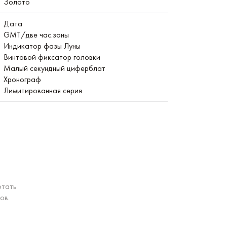
Золото
Дата
GMT/две час.зоны
Индикатор фазы Луны
Винтовой фиксатор головки
Малый секундный циферблат
Хронограф
Лимитированная серия
отать
ов.