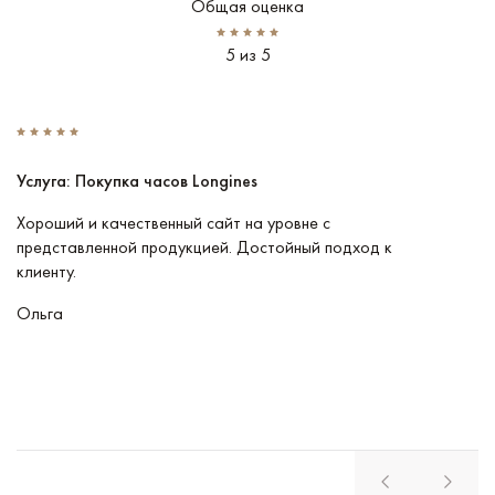
Общая оценка
5 из 5
Услуга: Покупка часов Longines
У
Хороший и качественный сайт на уровне с
П
представленной продукцией. Достойный подход к
ту
клиенту.
кл
Ольга
В