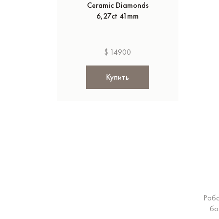
Ceramic Diamonds
6,27ct 41mm
$ 14900
Купить
Рабо
бо