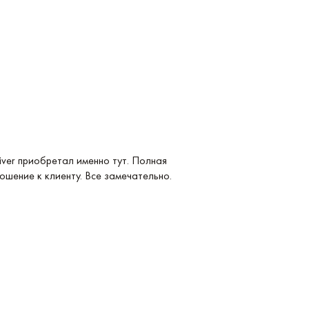
Услуга: Покупка 
ver приобретал именно тут. Полная
Покупка Longines
ошение к клиенту. Все замечательно.
удобные и невер
магазина. Реком
Павел