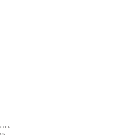
отать
ов.