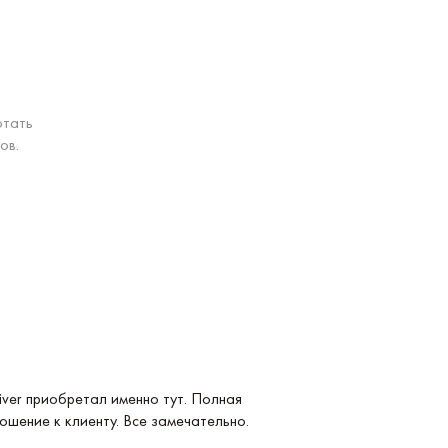
отать
ов.
Услуга: Покупка 
ver приобретал именно тут. Полная
Покупка Longines
ошение к клиенту. Все замечательно.
удобные и невер
магазина. Реком