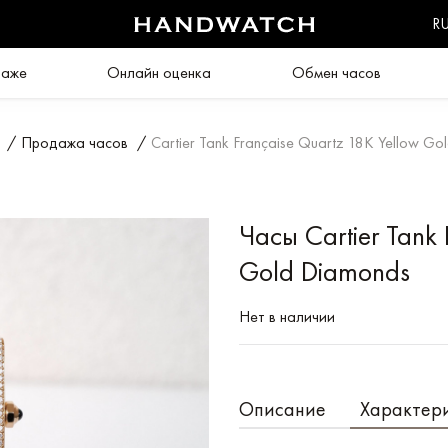
R
даже
Онлайн оценка
Обмен часов
/
Продажа часов
/
Cartier Tank Française Quartz 18K Yellow Go
Часы Cartier Tank 
Gold Diamonds
Нет в наличии
Описание
Характер