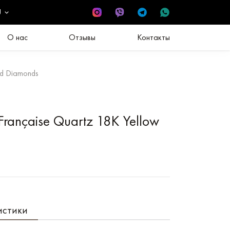
U
О нас
Отзывы
Контакты
ld Diamonds
Française Quartz 18K Yellow
истики