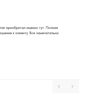
Услуга: Покупка 
ver приобретал именно тут. Полная
Покупка Longines
ошение к клиенту. Все замечательно.
удобные и невер
магазина. Реком
Павел