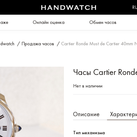
R
даже
Онлайн оценка
Обмен часов
dwatch
/
Продажа часов
/
Cartier Ronde Must de Cartier 40mm
Часы Cartier Ron
Нет в наличии
Описание
Характер
Тип механизма