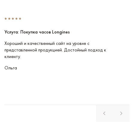
Услуга: Покупка часов Longines
У
Хороший и качественный сайт на уровне с
П
представленной продукцией. Достойный подход к
ту
клиенту.
кл
Ольга
В