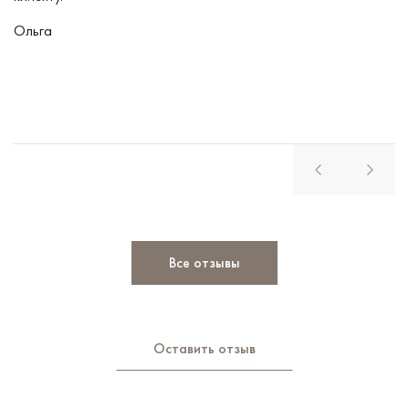
Ольга
В
Все отзывы
Оставить отзыв