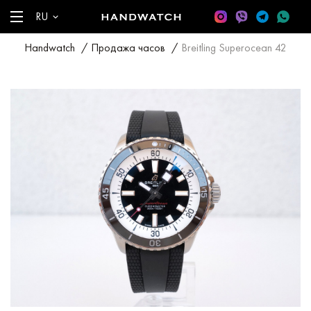
RU
Handwatch
/
Продажа часов
/
Breitling Superocean 42