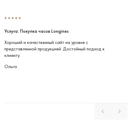
Услуга: Покупка часов Longines
У
Хороший и качественный сайт на уровне с
П
представленной продукцией. Достойный подход к
ту
клиенту.
кл
Ольга
В