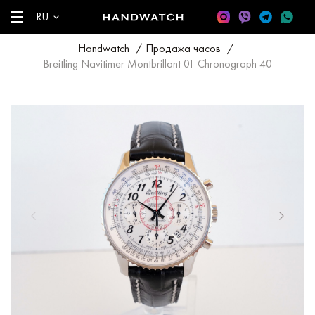
RU
Handwatch
/
Продажа часов
/
Breitling Navitimer Montbrillant 01 Chronograph 40