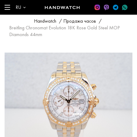
RU
Handwatch
/
Продажа часов
/
Breitling Chronomat Evolution 18K Rose Gold Steel MOP
Diamonds 44mm