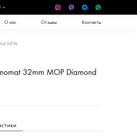
U
О нас
Отзывы
Контакты
Dial NEW
hronomat 32mm MOP Diamond
истики