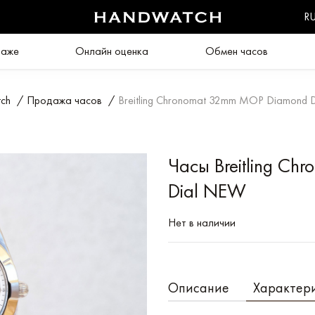
R
даже
Онлайн оценка
Обмен часов
ch
/
Продажа часов
/
Breitling Chronomat 32mm MOP Diamond 
Часы Breitling C
Dial NEW
Нет в наличии
Описание
Характер