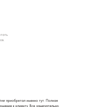
отать
ов.
Услуга: Покупка 
ver приобретал именно тут. Полная
Покупка Longines
ошение к клиенту. Все замечательно.
удобные и невер