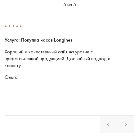
5 из 5
Услуга: Покупка часов Longines
У
Хороший и качественный сайт на уровне с
П
представленной продукцией. Достойный подход к
ту
клиенту.
кл
Ольга
В