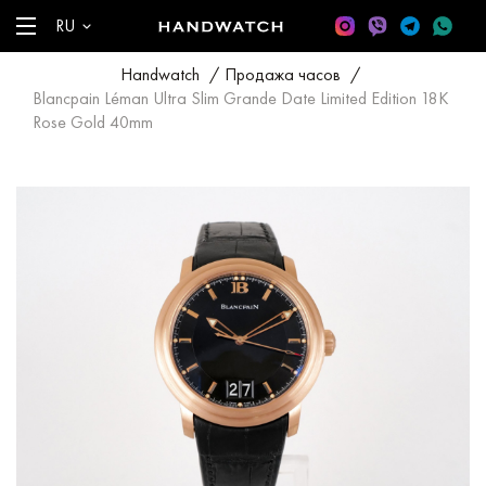
RU
Handwatch
/
Продажа часов
/
Blancpain Léman Ultra Slim Grande Date Limited Edition 18K
Rose Gold 40mm