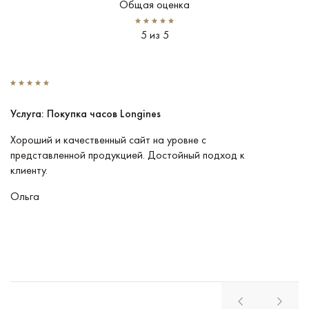
Общая оценка
5 из 5
Услуга: Покупка часов Longines
У
Хороший и качественный сайт на уровне с
П
представленной продукцией. Достойный подход к
ту
клиенту.
кл
Ольга
В