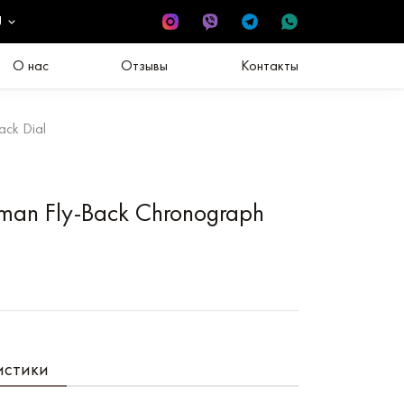
U
О нас
Отзывы
Контакты
ack Dial
man Fly-Back Chronograph
истики