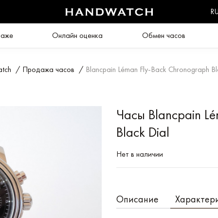
R
даже
Онлайн оценка
Обмен часов
tch
/
Продажа часов
/
Blancpain Léman Fly-Back Chronograph Bl
Часы Blancpain Lé
Black Dial
Нет в наличии
Описание
Характер