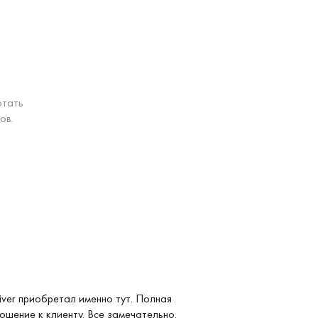
отать
ов.
Услуга: Покупка 
ver приобретал именно тут. Полная
Покупка Longines
ошение к клиенту. Все замечательно.
удобные и невер