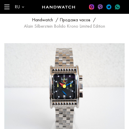
RU
Handwatch
/
Продажа часов
/
Alain Silberstein Bolido Krono Limited Edition