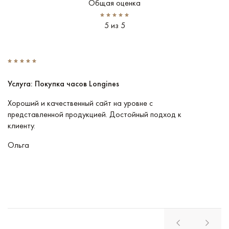
Общая оценка
5 из 5
Услуга: Покупка часов Longines
У
Хороший и качественный сайт на уровне с
П
представленной продукцией. Достойный подход к
ту
клиенту.
кл
Ольга
В