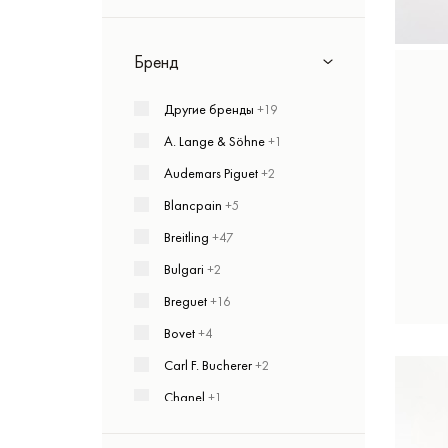
Бренд
Другие бренды
+19
A. Lange & Söhne
+1
Audemars Piguet
+2
Blancpain
+5
Breitling
+47
Bulgari
+2
Breguet
+16
Bovet
+4
Carl F. Bucherer
+2
Chanel
+1
Cartier
+3