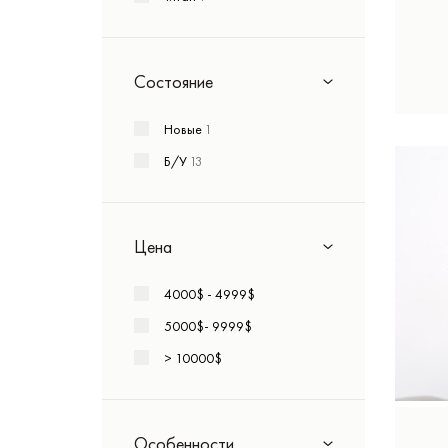
Tudor
+4
Ulysse Nardin
+25
Vacheron Constantin
+5
Состояние
Zenith
Новые
1
Vintage
+4
Б/У
13
Цена
4000$ - 4999$
5000$- 9999$
> 10000$
Особенности