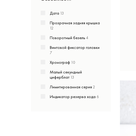
Дата
13
Прозрачная задняя крышка
12
Поворотный безель
4
Винтовой фиксатор головки
7
Хронограф
10
Малый секундный
циферблат
13
Лимитированная серия
2
Индикатор резерва хода
6
День недели
1
GMT/две час.зоны
1