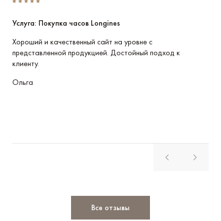
Услуга: Покупка часов Longines
Усл
Хороший и качественный сайт на уровне с
Пре
представленной продукцией. Достойный подход к
име
клиенту.
отн
Ольга
Вла
Все отзывы