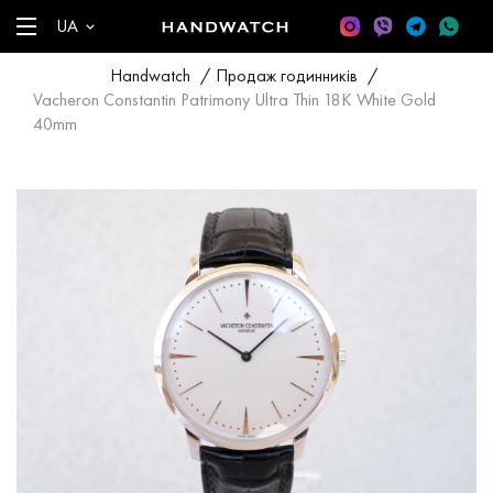
UA
Handwatch
/
Продаж годинників
/
Vacheron Constantin Patrimony Ultra Thin 18K White Gold
40mm