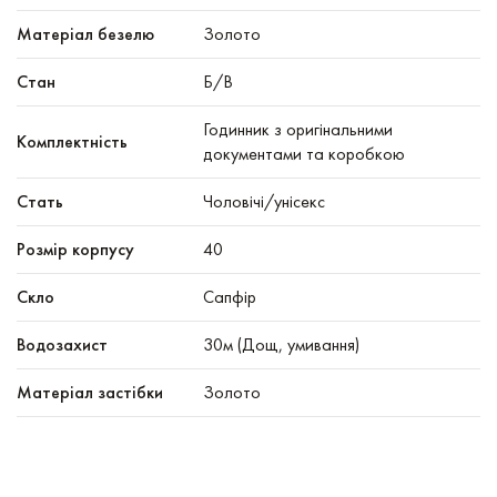
Матеріал безелю
Золото
Стан
Б/В
Годинник з оригінальними
Комплектність
документами та коробкою
Стать
Чоловічі/унісекс
Розмір корпусу
40
Скло
Сапфір
Водозахист
30м (Дощ, умивання)
Матеріал застібки
Золото