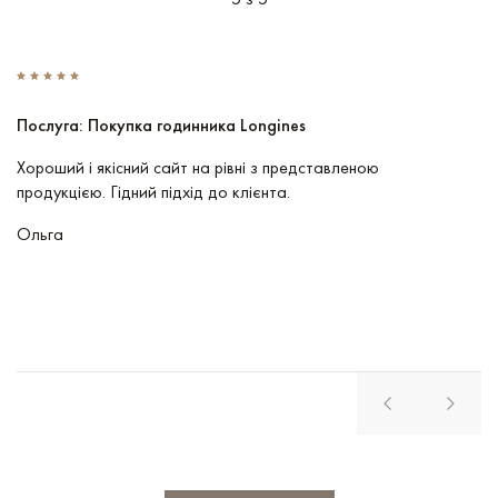
Послуга: Покупка годинника Longines
П
Хороший і якісний сайт на рівні з представленою
Пр
продукцією. Гідний підхід до клієнта.
По
чу
Ольга
В