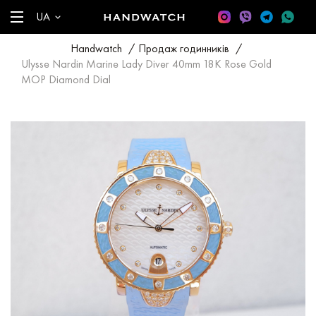
UA
Handwatch
/
Продаж годинників
/
Ulysse Nardin Marine Lady Diver 40mm 18K Rose Gold
MOP Diamond Dial