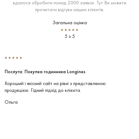
вдалося обробити понад 2000 заявок. Тут Ви можете
прочитати відгуки наших клієнтів.
Загальна оцінка
5 з 5
Послуга: Покупка годинника Longines
П
Хороший і якісний сайт на рівні з представленою
Пр
продукцією. Гідний підхід до клієнта.
По
чу
Ольга
В