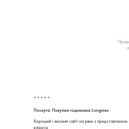
Працю
Послуга: Покупка годинника Longines
Ці годинники
Хороший і якісний сайт на рівні з представленою 
клієнта.