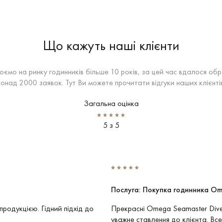
Що кажуть наші клієнти
ємо на ринку годинників більше 10 років, за цей час вдалося об
понад 2000 заявок. Тут Ви можете прочитати відгуки наших клієнтів
Загальна оцінка
5 з 5
Послуга: Покупка годинника O
продукцією. Гідний підхід до
Прекрасні Omega Seamaster Dive
уважне ставлення до клієнта. Все