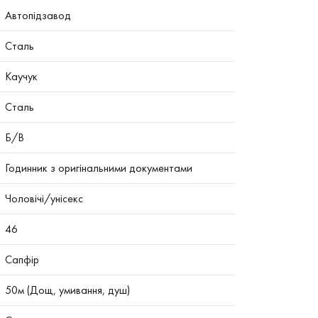
Автопідзавод
Сталь
Каучук
Сталь
Б/В
Годинник з оригінальними документами
Чоловічі/унісекс
46
Сапфір
50м (Дощ, умивання, душ)