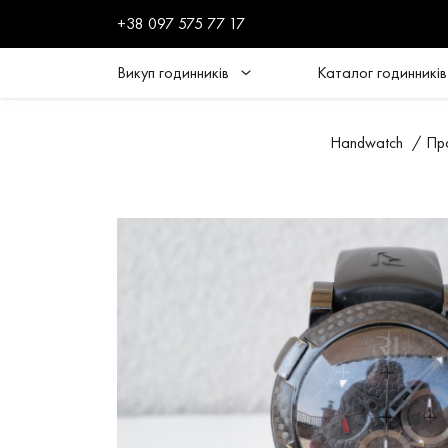
+38 097 575 77 17
Викуп годинників
Каталог годинників
Handwatch
/
Пр