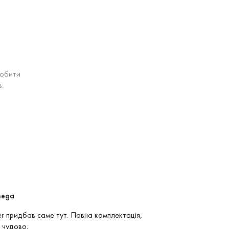
робити
.
mega
Послуга: Покупк
r придбав саме тут. Повна комплектація,
Покупка Longines 
 чудово.
зручний і неймові