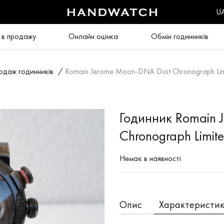
U
 в продажу
Онлайн оцінка
Обмін годинників
одаж годинників
/
Romain Jerome Moon-DNA Dust Chronograph Lim
Годинник Romain 
Chronograph Limit
Немає в наявності
Опис
Характеристи