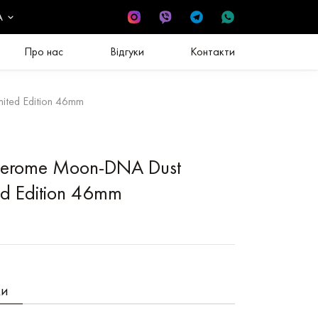
A
Про нас
Відгуки
Контакти
ited Edition 46mm
Jerome Moon-DNA Dust
ed Edition 46mm
ки