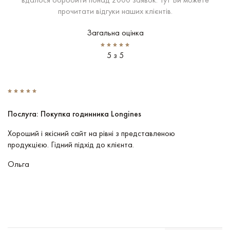
прочитати відгуки наших клієнтів.
Загальна оцінка
5 з 5
Послуга: Покупка годинника Longines
П
Хороший і якісний сайт на рівні з представленою
Пр
продукцією. Гідний підхід до клієнта.
По
чу
Ольга
В