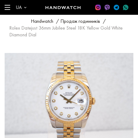
UA
Handwatch
/
Продаж годинників
/
Rolex Datejust 36mm Jubilee Steel 18K Yellow Gold White
Diamond Dial