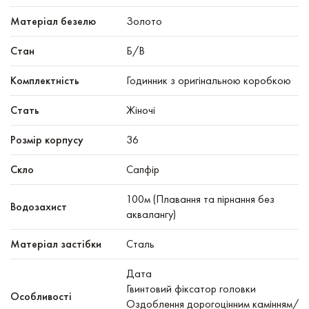
Матеріал безелю
Золото
Стан
Б/В
Комплектність
Годинник з оригінальною коробкою
Стать
Жіночі
Розмір корпусу
36
Скло
Сапфір
100м (Плавання та пірнання без
Водозахист
аквалангу)
Матеріал застібки
Сталь
Дата
Гвинтовий фіксатор головки
Особливості
Оздоблення дорогоцінним камінням/