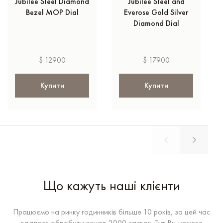
Jubilee Steel Diamond
Jubilee Steel and
Bezel MOP Dial
Everose Gold Silver
Diamond Dial
$ 12900
$ 17900
Купити
Купити
Що кажуть наші клієнти
Працюємо на ринку годинників більше 10 років, за цей час
вдалося обробити понад 2000 заявок. Тут Ви можете